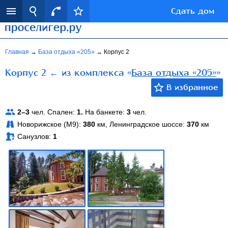
Сдать дом
Главная
→
База отдыха «205»
→
Корпус 2
Корпус 2 ← из комплекса «
База отдыха «205»
»
2–3
чел. Спален:
1.
На банкете:
3
чел.
Новорижское (М9):
380
км, Ленинградское шоссе:
370
км
Санузлов:
1