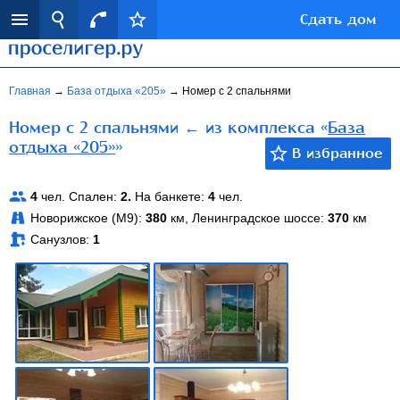
Сдать дом
Главная
→
База отдыха «205»
→
Номер с 2 спальнями
Номер с 2 спальнями ← из комплекса «
База
отдыха «205»
»
4
чел. Спален:
2.
На банкете:
4
чел.
Новорижское (М9):
380
км, Ленинградское шоссе:
370
км
Санузлов:
1