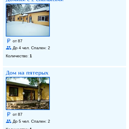
от 87
До
4
чел. Спален:
2
Количество:
1
Дом на пятерых
от 87
До
5
чел. Спален:
2