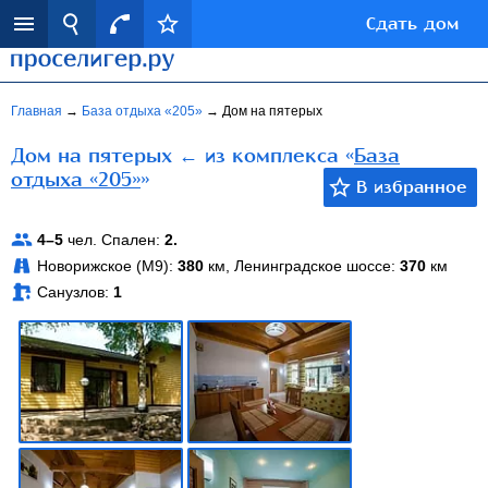
Сдать дом
Главная
→
База отдыха «205»
→
Дом на пятерых
Дом на пятерых ← из комплекса «
База
отдыха «205»
»
4–5
чел. Спален:
2.
Новорижское (М9):
380
км, Ленинградское шоссе:
370
км
Санузлов:
1