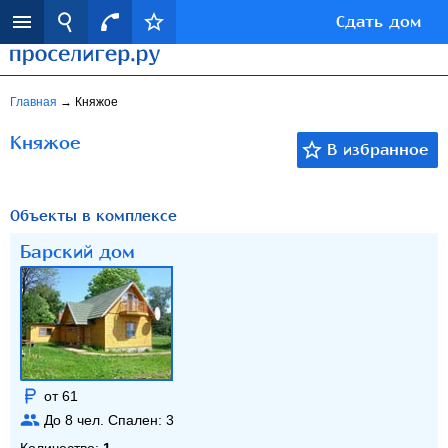
Сдать дом
Главная
→
Княжое
Княжое
Объекты в комплексе
Барский дом
от 61
До
8
чел. Спален:
3
Количество:
1