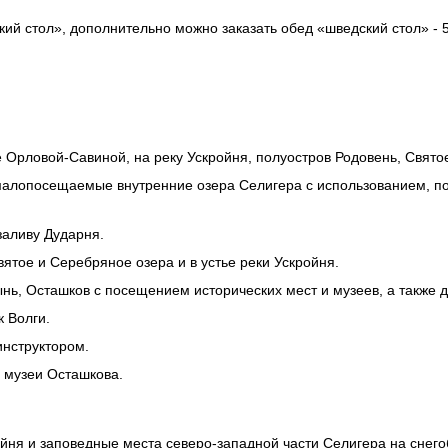
кий стол», дополнительно можно заказать обед «шведский стол» - 5
е
Орловой-Савиной
, на реку Ускройня, полуостров Родовень, Свято
малопосещаемые внутренние озера Селигера с использованием, 
заливу Дударня.
ятое и Серебряное озера и в устье реки Ускройня.
ынь, Осташков с посещением исторических мест и музеев, а также 
к Волги.
инструктором.
и музеи Осташкова.
ойня и заповедные места
северо-западной
части Селигера на снего