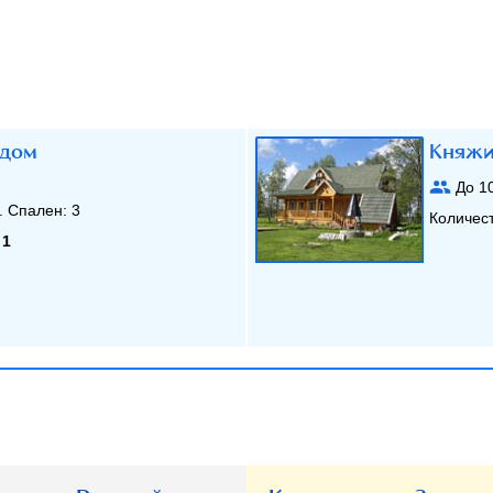
 дом
Княжи
До
1
. Спален:
3
Количес
:
1