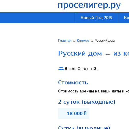
Новый Год 2018
К
Главная
→
Княжое
→
Русский дом
Русский дом ← из к
6
чел. Спален:
3.
Стоимость
Стоимость аренды на ваши даты и ко
2 суток (выходные)
Р
18 000
Сутки (выходные)