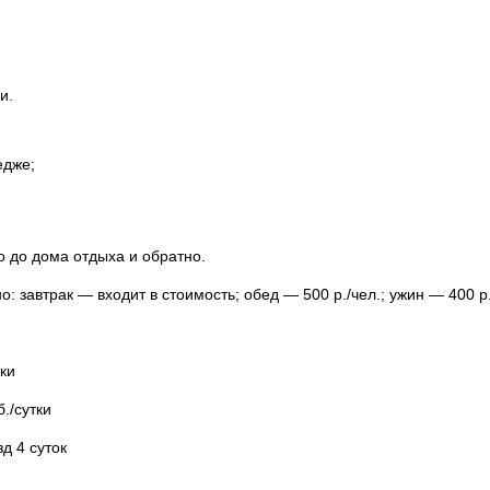
и.
едже;
 до дома отдыха и обратно.
 завтрак — входит в стоимость; обед — 500 р./чел.; ужин — 400 р.
ки
б./сутки
д 4 суток