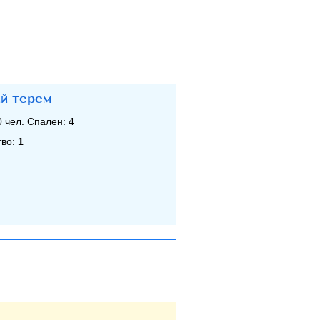
й терем
0
чел. Спален:
4
тво:
1