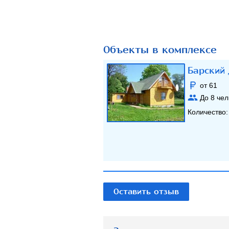
Объекты в комплексе
Барский
от 61
До
8
чел
Количество
Оставить отзыв