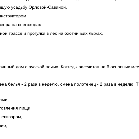
ывшую усадьбу
Орловой-Савиной
.
инструктором.
озера на снегоходах.
ой трассе и прогулки в лес на охотничьих лыжах.
нный дом с русской печью. Коттедж рассчитан на 6 основных мест
ена белья - 2 раза в неделю, смена полотенец - 2 раза в неделю. 
ями;
товления пищи;
левизором;
ние;