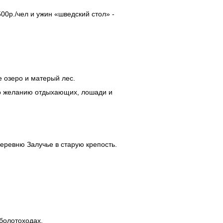
00р./чел и ужин «шведский стол» -
е озеро и матерый лес.
по желанию отдыхающих, лошади и
деревню Залучье в старую крепость.
болотоходах.