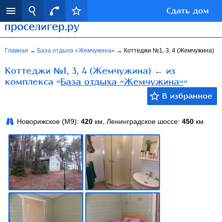
Сдать дом
Главная
→
База отдыха «Жемчужина»
→
Коттеджи №1, 3, 4 (Жемчужина)
Коттеджи №1, 3, 4 (Жемчужина) ← из
комплекса «
База отдыха «Жемчужина»
»
Новорижское (М9):
420
км, Ленинградское шоссе:
450
км