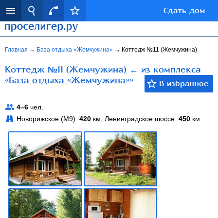
Сдать дом
Главная
→
База отдыха «Жемчужина»
→
Коттедж №11 (Жемчужина)
Коттедж №11 (Жемчужина) ← из комплекса
«
База отдыха «Жемчужина»
»
4–6
чел.
Новорижское (М9):
420
км, Ленинградское шоссе:
450
км