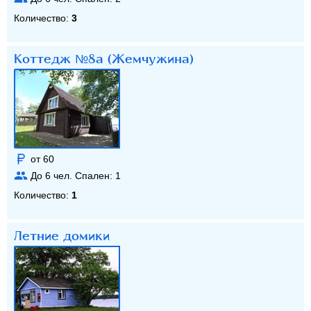
Количество:
3
Коттедж №8а (Жемчужина)
от 60
До
6
чел. Спален:
1
Количество:
1
Летние домики