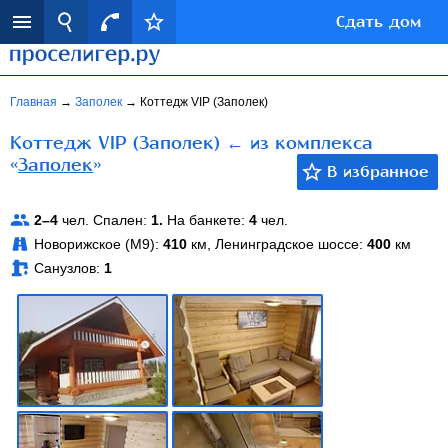
Сдать дом
Главная
→
Заполек
→
Коттедж VIP (Заполек)
Коттедж VIP (Заполек) ← из комплекса
«
Заполек
»
2–4
чел. Спален:
1.
На банкете:
4
чел.
Новорижское (М9):
410
км, Ленинградское шоссе:
400
км
Санузлов:
1