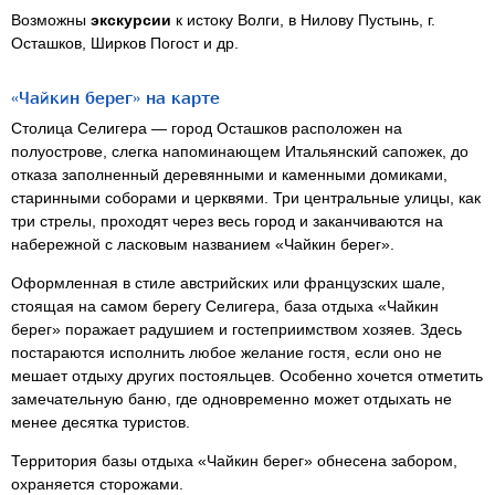
Возможны
экскурсии
к истоку Волги, в Нилову Пустынь, г.
Осташков, Ширков Погост и др.
«Чайкин берег» на карте
Столица Селигера — город Осташков расположен на
полуострове, слегка напоминающем Итальянский сапожек, до
отказа заполненный деревянными и каменными домиками,
старинными соборами и церквями. Три центральные улицы, как
три стрелы, проходят через весь город и заканчиваются на
набережной с ласковым названием «Чайкин берег».
Оформленная в стиле австрийских или французских шале,
стоящая на самом берегу Селигера, база отдыха «Чайкин
берег» поражает радушием и гостеприимством хозяев. Здесь
постараются исполнить любое желание гостя, если оно не
мешает отдыху других постояльцев. Особенно хочется отметить
замечательную баню, где одновременно может отдыхать не
менее десятка туристов.
Территория базы отдыха «Чайкин берег» обнесена забором,
охраняется сторожами.