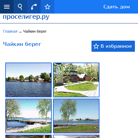
Сдать дом
Главная
→
Чайкин берег
Чайкин берег