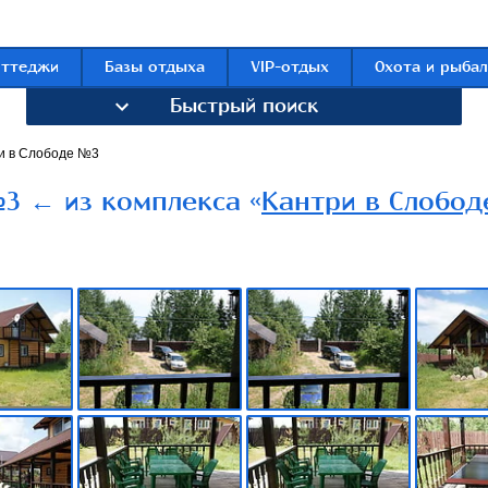
оттеджи
Базы отдыха
VIP-отдых
Охота и рыбал
Быстрый поиск
и в Слободе №3
3 ← из комплекса «
Кантри в Слобод