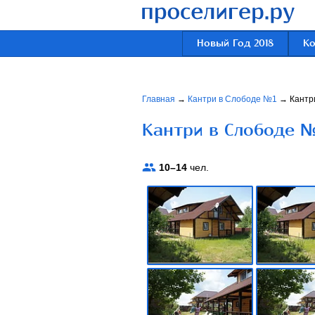
Новый Год 2018
К
Главная
→
Кантри в Слободе №1
→
Кантр
Кантри в Слободе №
10–14
чел.