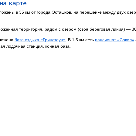
на карте
ожены в 35 км от города Осташков, на перешейке между двух озер
роженная территория, рядом с озером (своя береговая линия) — 30
оложена
база отдыха «Гринстоун»
. В 1,5 км есть
пансионат «Сокол»
шая лодочная станция, конная база.