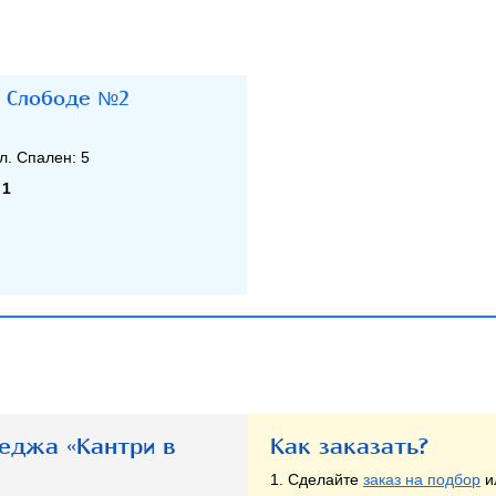
в Слободе №2
л. Спален:
5
:
1
теджа «Кантри в
Как заказать?
1. Сделайте
заказ на подбор
и