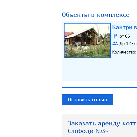
Объекты в комплексе
Кантри 
от 66
До
12
че
Количество
Оставить отзыв
Заказать аренду кот
Слободе №3»