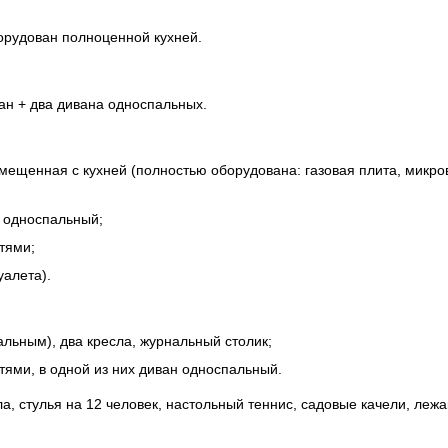
орудован полноценной кухней.
ан + два дивана односпальных.
мещенная с кухней (полностью оборудована: газовая плита, микров
 односпальный;
тями;
уалета).
льным), два кресла, журнальный столик;
тями, в одной из них диван односпальный.
а, стулья на 12 человек, настольный теннис, садовые качели, лежа