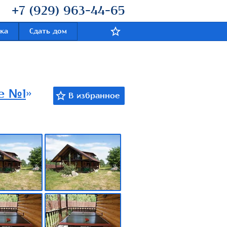
+7 (929) 963-44-65
ка
Сдать дом
е №1
»