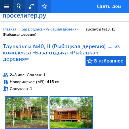
Сдать дом
Главная
→
База отдыха «Рыбацкая деревня»
→
Таунхаусы №10, 11
(Рыбацкая деревня)
Таунхаусы №10, 11 (Рыбацкая деревня) ← из
комплекса «
База отдыха «Рыбацкая
деревня»
»
2–3
чел. Спален:
1.
Новорижское (М9):
415
км
Санузлов:
1