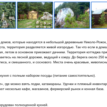
 домов, которые находятся в небольшой деревеньке Николо-Рожок,
рота, территория разделяется живой изгородью. Так что если в дом
ихая, летом в основном приезжают дачники. Территория коттеджа пр
ваетесь на лесной дорожке, ведущей к озеру. До берега около 250 
леса, и смешанного, и соснового. Места очень красивые, живописн
 кухня с полным набором посуды (питание самостоятельно).
», где можно взять лодки, катамараны. Удочки и пляжный инвентарь
ют несколько кафе, магазинов, фермерский рынок и конная база.
орудован полноценной кухней.