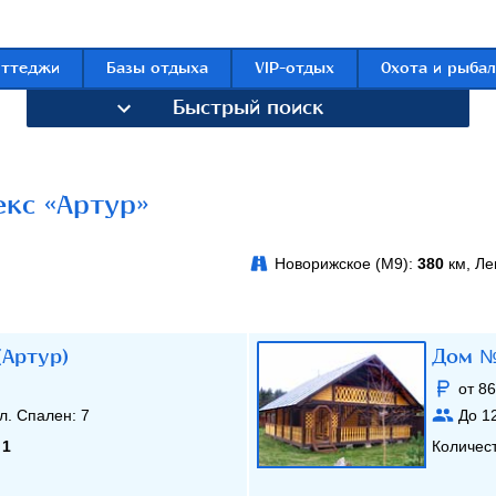
оттеджи
Базы отдыха
VIP-отдых
Охота и рыбал
Быстрый поиск
кс «Артур»
Новорижское (М9):
380
км, Ле
(Артур)
Дом №1
от 86
л. Спален:
7
До
1
:
1
Количес