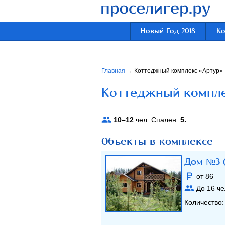
Новый Год 2018
К
Главная
→
Коттеджный комплекс «Артур»
Коттеджный компле
10–12
чел. Спален:
5.
Объекты в комплексе
Дом №3 
от 86
До
16
че
Количество