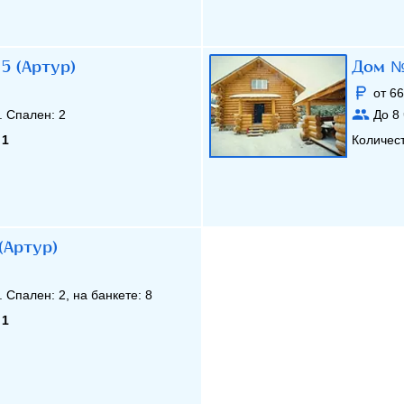
5 (Артур)
Дом №
от 66
. Спален:
2
До
8
:
1
Количес
(Артур)
. Спален:
2
, на банкете:
8
:
1