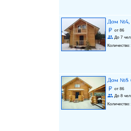
Дом №4, 
от 86
До
7
чел
Количество
Дом №8 
от 86
До
8
чел
Количество