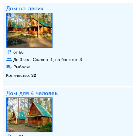
Дом на двоих
от 66
До
3
чел. Спален:
1
, на банкете:
3
Рыбалка
Количество:
32
Дом для 4 человек