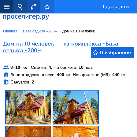
Сдать дом
Главная
→
База отдыха «200»
→
Дом на 10 человек
Дом на 10 человек ← из комплекса «
База
отдыха «200»
»
8–10
чел. Спален:
4.
На банкете:
10
чел.
Ленинградское шоссе:
400
км, Новорижское (М9):
440
км
Санузлов:
2