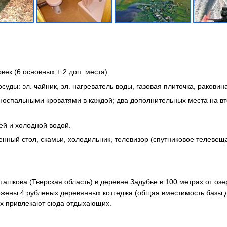
ек (6 основных + 2 доп. места).
уды: эл. чайник, эл. нагреватель воды, газовая плиточка, раковина
носпальными кроватями в каждой; два дополнительных места на в
ей и холодной водой.
нный стол, скамьи, холодильник, телевизор (спутниковое телевещ
ашкова (Тверская область) в деревне Задубье в 100 метрах от озер
жены 4 рубленых деревянных коттеджа (общая вместимость базы д
сах привлекают сюда отдыхающих.