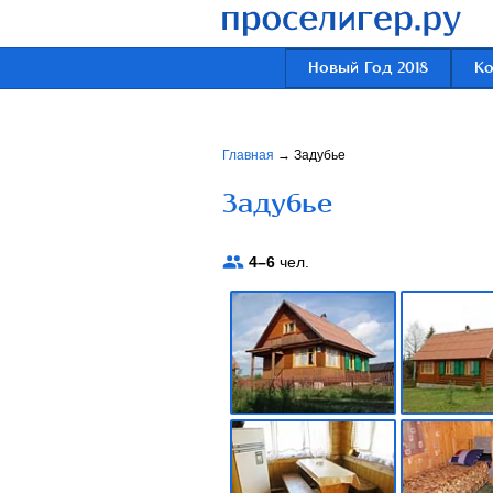
Новый Год 2018
К
Главная
→
Задубье
Задубье
4–6
чел.