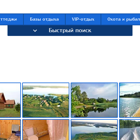
оттеджи
Базы отдыха
VIP-отдых
Охота и рыбал
Быстрый поиск