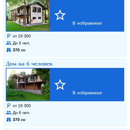
от 19 300
До
6
чел.
370
км
Дом на 6 человек
от 19 300
До
6
чел.
370
км