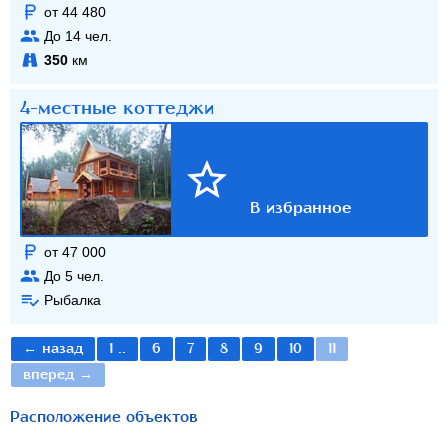
от 44 480
До
14
чел.
350
км
4-местные коттеджи
от 47 000
До
5
чел.
Рыбалка
← назад
1 ..
6
7
8
9
10
11
вперед →
Расположение объектов