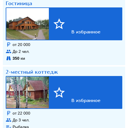
Гостиница
от 20 000
До
2
чел.
350
км
2-местный коттедж
от 22 000
До
3
чел.
Рыбалка