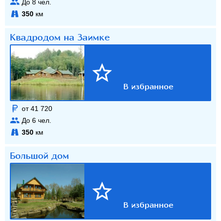
До
8
чел.
350
км
Квадродом на Заимке
от 41 720
До
6
чел.
350
км
Большой дом