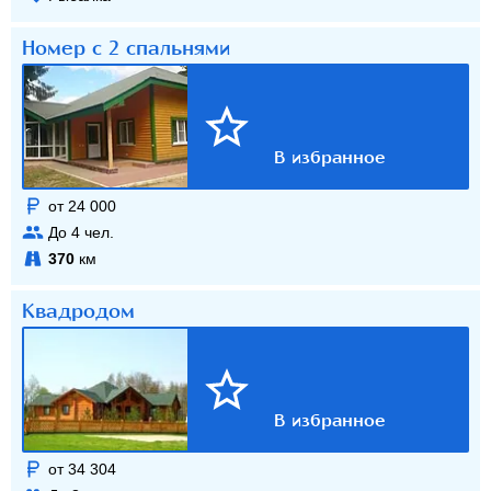
Номер с 2 спальнями
от 24 000
До
4
чел.
370
км
Квадродом
от 34 304