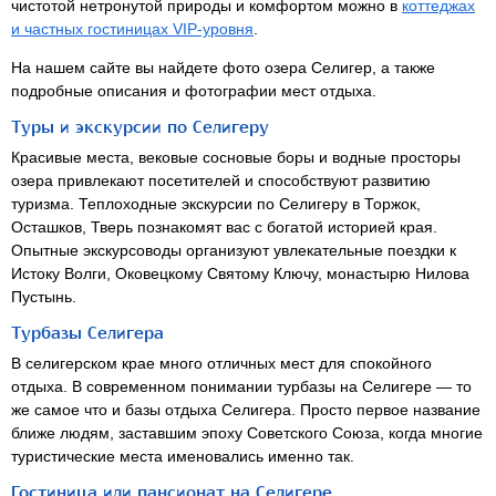
чистотой нетронутой природы и комфортом можно в
коттеджах
и частных гостиницах
VIP-уровня
.
На нашем сайте вы найдете фото озера Селигер, а также
подробные описания и фотографии мест отдыха.
Туры и экскурсии по Селигеру
Красивые места, вековые сосновые боры и водные просторы
озера привлекают посетителей и способствуют развитию
туризма. Теплоходные экскурсии по Селигеру в Торжок,
Осташков, Тверь познакомят вас с богатой историей края.
Опытные экскурсоводы организуют увлекательные поездки к
Истоку Волги, Оковецкому Святому Ключу, монастырю Нилова
Пустынь.
Турбазы Селигера
В селигерском крае много отличных мест для спокойного
отдыха. В современном понимании турбазы на Селигере — то
же самое что и базы отдыха Селигера. Просто первое название
ближе людям, заставшим эпоху Советского Союза, когда многие
туристические места именовались именно так.
Гостиница или пансионат на Селигере