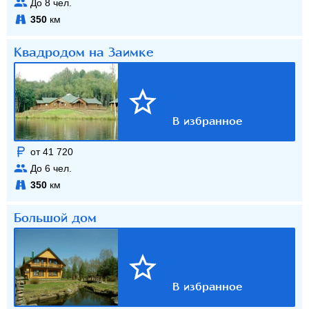
До
8
чел.
350
км
Квадродом на Заимке
от 41 720
До
6
чел.
350
км
Большой дом