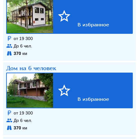
от 19 300
До
6
чел.
370
км
Дом на 6 человек
от 19 300
До
6
чел.
370
км