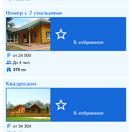
Номер с 2 спальнями
от 24 000
До
4
чел.
370
км
Квадродом
от 34 304