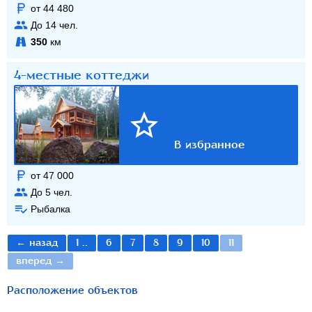
от 44 480
До
14
чел.
350
км
4-местные коттеджи
от 47 000
До
5
чел.
Рыбалка
← назад
1 ..
6
7
8
9
10
11
вперед →
Расположение объектов