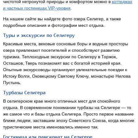
чистотой нетронутой природы и комфортом можно в
коттеджах
и частных гостиницах
VIP-уровня
.
На нашем сайте вы найдете фото озера Селигер, а также
подробные описания и фотографии мест отдыха.
Туры и экскурсии по Селигеру
Красивые места, вековые сосновые боры и водные просторы
озера привлекают посетителей и способствуют развитию
туризма. Теплоходные экскурсии по Селигеру в Торжок,
Осташков, Тверь познакомят вас с богатой историей края.
Опытные экскурсоводы организуют увлекательные поездки к
Истоку Волги, Оковецкому Святому Ключу, монастырю Нилова
Пустынь.
Турбазы Селигера
В селигерском крае много отличных мест для спокойного
отдыха. В современном понимании турбазы на Селигере — то
же самое что и базы отдыха Селигера. Просто первое название
ближе людям, заставшим эпоху Советского Союза, когда многие
туристические места именовались именно так.
Гостиница или пансионат на Селигере