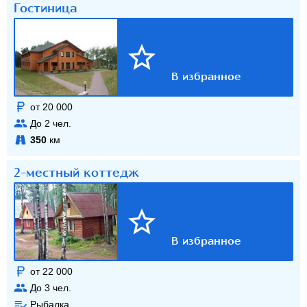
Гостиница
от 20 000
До
2
чел.
350
км
2-местный коттедж
от 22 000
До
3
чел.
Рыбалка